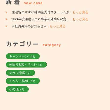
»
住宅省エネ2026補助金受付スタート☆彡
…もっと見る
»
2024年度給湯省エネ事業の補助金決定！
…もっと見る
»
☆社員募集のお知らせ☆
…もっと見る
キャンペーン
（18）
外回り&窓・サッシ
（6）
チラシ情報
（7）
イベント情報
（19）
その他
（6）