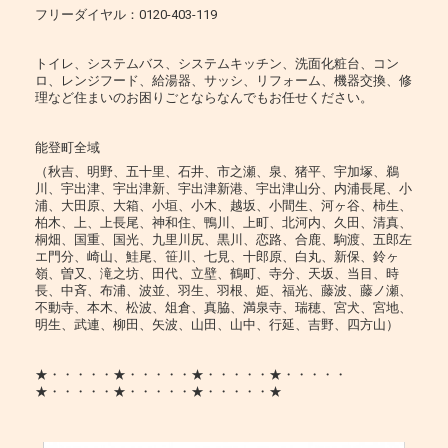
フリーダイヤル：0120-403-119
トイレ、システムバス、システムキッチン、洗面化粧台、コン
ロ、レンジフード、給湯器、サッシ、リフォーム、機器交換、修
理など住まいのお困りごとならなんでもお任せください。
能登町全域
（秋吉、明野、五十里、石井、市之瀬、泉、猪平、宇加塚、鵜
川、宇出津、宇出津新、宇出津新港、宇出津山分、内浦長尾、小
浦、大田原、大箱、小垣、小木、越坂、小間生、河ヶ谷、柿生、
柏木、上、上長尾、神和住、鴨川、上町、北河内、久田、清真、
桐畑、国重、国光、九里川尻、黒川、恋路、合鹿、駒渡、五郎左
エ門分、崎山、鮭尾、笹川、七見、十郎原、白丸、新保、鈴ヶ
嶺、曽又、滝之坊、田代、立壁、鶴町、寺分、天坂、当目、時
長、中斉、布浦、波並、羽生、羽根、姫、福光、藤波、藤ノ瀬、
不動寺、本木、松波、俎倉、真脇、満泉寺、瑞穂、宮犬、宮地、
明生、武連、柳田、矢波、山田、山中、行延、吉野、四方山）
★・・・・・★・・・・・★・・・・・★・・・・・
★・・・・・★・・・・・★・・・・・★