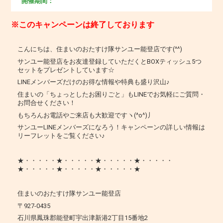
開催期間：
※このキャンペーンは終了しております
こんにちは、住まいのおたすけ隊サンユー能登店です(^^)
サンユー能登店をお友達登録していただくとBOXティッシュ5つ
セットをプレゼントしています☆
LINEメンバーズだけのお得な情報や特典も盛り沢山♪
住まいの「ちょっとしたお困りごと」もLINEでお気軽にご質問・
お問合せください！
もちろんお電話やご来店も大歓迎ですヽ(^o^)丿
サンユーLINEメンバーズになろう！キャンペーンの詳しい情報は
リーフレットをご覧ください♪
★・・・・・★・・・・・★・・・・・★・・・・・
★・・・・・★・・・・・★・・・・・★
住まいのおたすけ隊サンユー能登店
〒927-0435
石川県鳳珠郡能登町宇出津新港2丁目15番地2