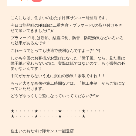
こんにちは、住まいのおたすけ隊サンユー能登店です。
今日は能登町のN様邸に二重内窓・プラマードUの取り付けをさ
せて頂いてきました(^^)/
プラマードUには断熱、結露抑制、防音、防犯効果などいろいろ
な効果があるんです！
これ一つでとっても快適で便利なんですよ～(*^_^*)
しかも今回のお客様がお選びになった「障子風」なら、見た目は
障子紙と変わらないのに、実際は紙ではないので、もう張替の必
要がないんです！
手間がかからないうえに沢山の効果！素敵ですね！！
もっと大きな画像や施工時間などは、「施工事例」からご覧にな
っていただけます。
どうぞゆっくりご覧になっていってください(*^^)v
★・・・・・★・・・・・★・・・・・★・・・・・
★・・・・・★・・・・・★・・・・・★
住まいのおたすけ隊サンユー能登店