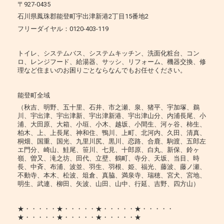
〒927-0435
石川県鳳珠郡能登町宇出津新港2丁目15番地2
フリーダイヤル：0120-403-119
トイレ、システムバス、システムキッチン、洗面化粧台、コン
ロ、レンジフード、給湯器、サッシ、リフォーム、機器交換、修
理など住まいのお困りごとならなんでもお任せください。
能登町全域
（秋吉、明野、五十里、石井、市之瀬、泉、猪平、宇加塚、鵜
川、宇出津、宇出津新、宇出津新港、宇出津山分、内浦長尾、小
浦、大田原、大箱、小垣、小木、越坂、小間生、河ヶ谷、柿生、
柏木、上、上長尾、神和住、鴨川、上町、北河内、久田、清真、
桐畑、国重、国光、九里川尻、黒川、恋路、合鹿、駒渡、五郎左
エ門分、崎山、鮭尾、笹川、七見、十郎原、白丸、新保、鈴ヶ
嶺、曽又、滝之坊、田代、立壁、鶴町、寺分、天坂、当目、時
長、中斉、布浦、波並、羽生、羽根、姫、福光、藤波、藤ノ瀬、
不動寺、本木、松波、俎倉、真脇、満泉寺、瑞穂、宮犬、宮地、
明生、武連、柳田、矢波、山田、山中、行延、吉野、四方山）
★・・・・・★・・・・・★・・・・・★・・・・・
★・・・・・★・・・・・★・・・・・★