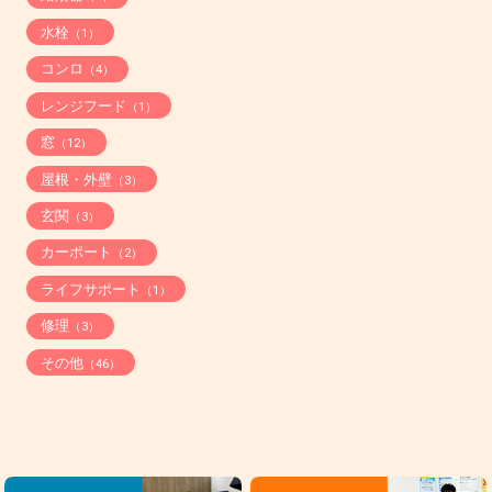
水栓
（1）
コンロ
（4）
レンジフード
（1）
窓
（12）
屋根・外壁
（3）
玄関
（3）
カーポート
（2）
ライフサポート
（1）
修理
（3）
その他
（46）