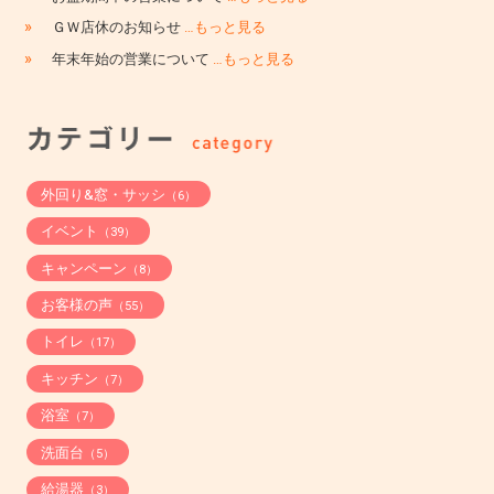
»
ＧＷ店休のお知らせ
…もっと見る
»
年末年始の営業について
…もっと見る
外回り&窓・サッシ
（6）
イベント
（39）
キャンペーン
（8）
お客様の声
（55）
トイレ
（17）
キッチン
（7）
浴室
（7）
洗面台
（5）
給湯器
（3）