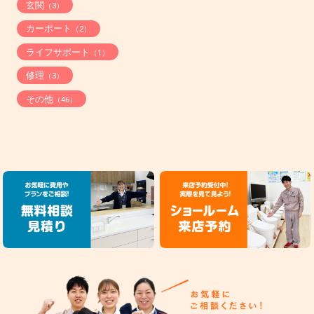
玄関
（3）
カーポート
（2）
ライフサポート
（1）
修理
（3）
その他
（46）