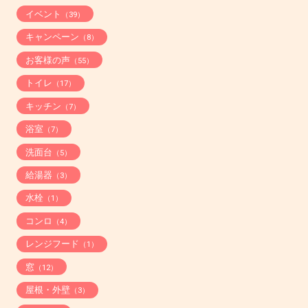
イベント
（39）
キャンペーン
（8）
お客様の声
（55）
トイレ
（17）
キッチン
（7）
浴室
（7）
洗面台
（5）
給湯器
（3）
水栓
（1）
コンロ
（4）
レンジフード
（1）
窓
（12）
屋根・外壁
（3）