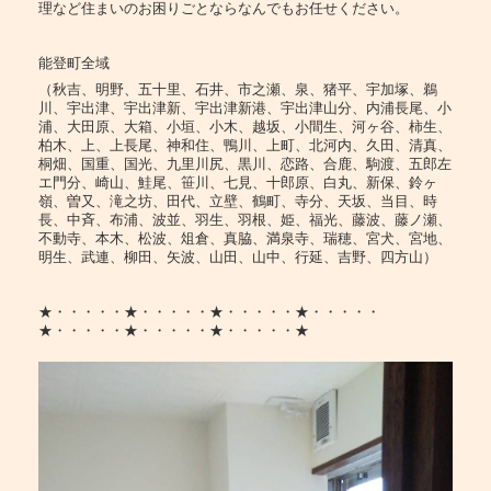
理など住まいのお困りごとならなんでもお任せください。
能登町全域
（秋吉、明野、五十里、石井、市之瀬、泉、猪平、宇加塚、鵜
川、宇出津、宇出津新、宇出津新港、宇出津山分、内浦長尾、小
浦、大田原、大箱、小垣、小木、越坂、小間生、河ヶ谷、柿生、
柏木、上、上長尾、神和住、鴨川、上町、北河内、久田、清真、
桐畑、国重、国光、九里川尻、黒川、恋路、合鹿、駒渡、五郎左
エ門分、崎山、鮭尾、笹川、七見、十郎原、白丸、新保、鈴ヶ
嶺、曽又、滝之坊、田代、立壁、鶴町、寺分、天坂、当目、時
長、中斉、布浦、波並、羽生、羽根、姫、福光、藤波、藤ノ瀬、
不動寺、本木、松波、俎倉、真脇、満泉寺、瑞穂、宮犬、宮地、
明生、武連、柳田、矢波、山田、山中、行延、吉野、四方山）
★・・・・・★・・・・・★・・・・・★・・・・・
★・・・・・★・・・・・★・・・・・★