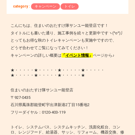
category :
キャンペーン
トイレ
こんにちは、住まいのおたすけ隊サンユー能登店です！
タイトルにも書いた通り、施工事例を続々と更新中ですヽ(^o^)丿
とってもお得な秋のトイレキャンペーンも実施中ですので、
どうぞ合わせてご覧になってみてください！
キャンペーンの詳しい概要は
「
イベント情報
」
ページから♪
★・・・・・★・・・・・★・・・・・★・・・・・
★・・・・・★・・・・・★・・・・・★
住まいのおたすけ隊サンユー能登店
〒927-0435
石川県鳳珠郡能登町宇出津新港2丁目15番地2
フリーダイヤル：0120-403-119
トイレ、システムバス、システムキッチン、洗面化粧台、コン
ロ、レンジフード、給湯器、サッシ、リフォーム、機器交換、修