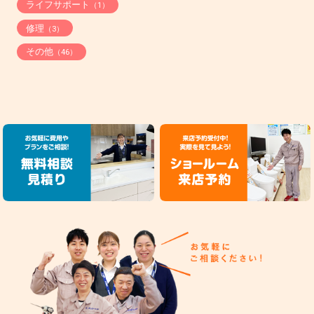
ライフサポート
（1）
修理
（3）
その他
（46）