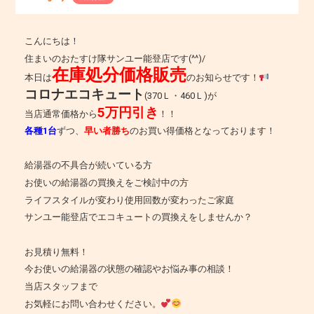
こんにちは！
住まいのおたすけ隊サンユー能登店です(^^)/
在庫処分価格販売
本日は
のお知らせです！
コロナエコキュート
(370Ｌ・460Ｌ)が
5万円引き
当店通常価格から
！！
各種1台
ずつ、
早い者勝ち
のお買い得価格となっております！
給湯器の不具合が続いている方
お使いの給湯器の買換えをご検討中の方
ライフスタイルが変わり使用回数が変わったご家庭
サンユー能登店でエコキュートの買換えをしませんか？
お見積り無料！
今お使いの給湯器の状態の確認やお悩み事の相談！
当店スタッフまで
お気軽にお問い合わせください。