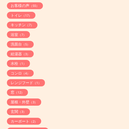
お客様の声
（55）
トイレ
（17）
キッチン
（7）
浴室
（7）
洗面台
（5）
給湯器
（3）
水栓
（1）
コンロ
（4）
レンジフード
（1）
窓
（12）
屋根・外壁
（3）
玄関
（3）
カーポート
（2）