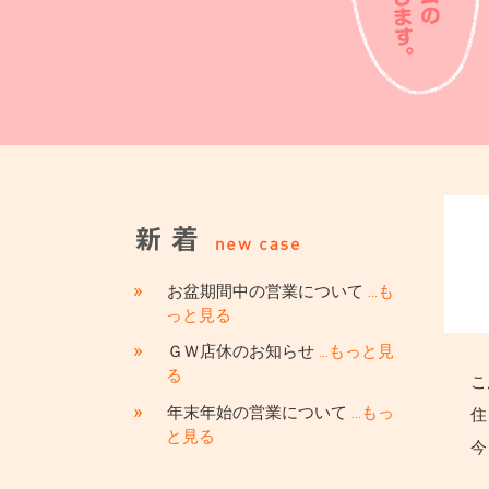
»
お盆期間中の営業について
…も
っと見る
»
ＧＷ店休のお知らせ
…もっと見
る
こ
»
年末年始の営業について
…もっ
住
と見る
今