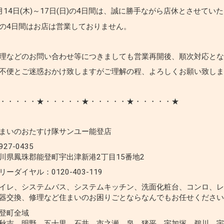
月14日(木)～17日(日)の4日間は、誠に勝手ながら店休とさせてい
の4日間はお店は営業しておりません。
理などのお問い合わせ等につきましても営業再開後、順次対応と
不便とご迷惑おかけ致しますがご理解の程、よろしくお願い致し
・・・・・★・・・・・★・・・・・★・・・・・★
まいのおたすけ隊サンユー能登店
927-0435
川県鳳珠郡能登町宇出津新港2丁目15番地2
リーダイヤル：0120-403-119
イレ、システムバス、システムキッチン、洗面化粧台、コンロ、
器交換、修理など住まいのお困りごとならなんでもお任せくださ
登町全域
秋吉、明野、五十里、石井、市之瀬、泉、猪平、宇加塚、鵜川、