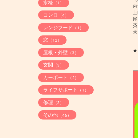
水栓
（1）
内
上
コンロ
（4）
尾
斉
レンジフード
（1）
犬
窓
（12）
★
屋根・外壁
（3）
玄関
（3）
カーポート
（2）
ライフサポート
（1）
修理
（3）
その他
（46）