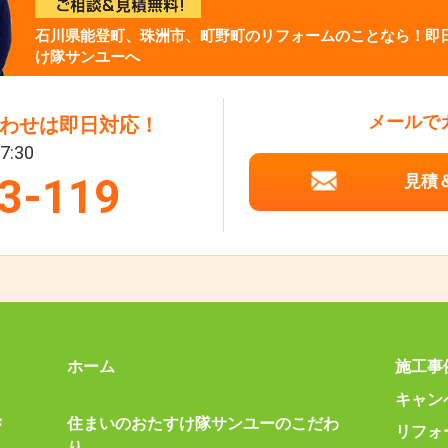
石川県能登町、珠洲市、町野町のリフォームのことなら！即
け隊サンユーへ
メールで
わせは即日対応！
7:30
3-119
見積
ホーム
施工事
キャン
住まいのおたすけ隊サンユーの
こだわ
リフォ
り