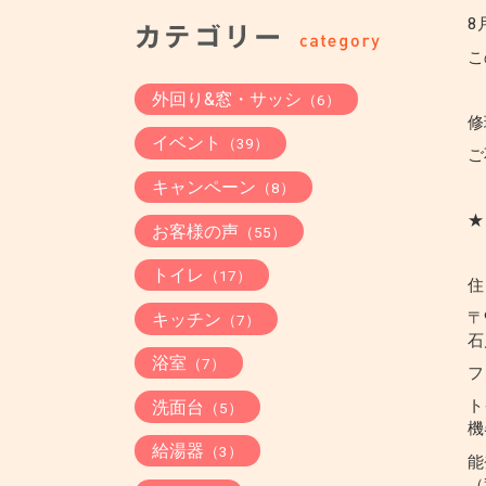
8
こ
外回り&窓・サッシ
（6）
修
イベント
（39）
ご
キャンペーン
（8）
★
お客様の声
（55）
トイレ
（17）
住
〒
キッチン
（7）
石
浴室
（7）
フ
ト
洗面台
（5）
機
給湯器
（3）
能
（