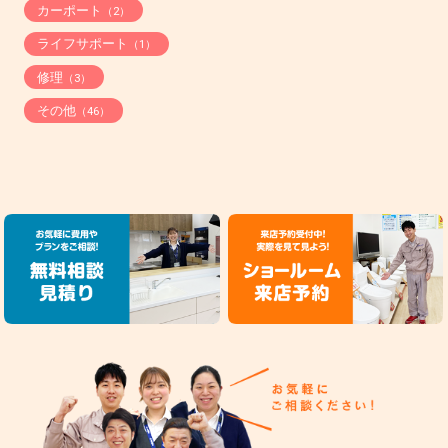
カーポート
（2）
ライフサポート
（1）
修理
（3）
その他
（46）