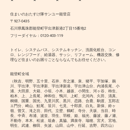
住まいのおたすけ隊サンユー能登店
〒927-0435
石川県鳳珠郡能登町宇出津新港2丁目15番地2
フリーダイヤル：0120-403-119
トイレ、システムバス、システムキッチン、洗面化粧台、コン
ロ、レンジフード、給湯器、サッシ、リフォーム、機器交換、修
理など住まいのお困りごとならなんでもお任せください。
能登町全域
（秋吉、明野、五十里、石井、市之瀬、泉、猪平、宇加塚、鵜
川、宇出津、宇出津新、宇出津新港、宇出津山分、内浦長尾、小
浦、大田原、大箱、小垣、小木、越坂、小間生、河ヶ谷、柿生、
柏木、上、上長尾、神和住、鴨川、上町、北河内、久田、清真、
桐畑、国重、国光、九里川尻、黒川、恋路、合鹿、駒渡、五郎左
エ門分、崎山、鮭尾、笹川、七見、十郎原、白丸、新保、鈴ヶ
嶺、曽又、滝之坊、田代、立壁、鶴町、寺分、天坂、当目、時
長、中斉、布浦、波並、羽生、羽根、姫、福光、藤波、藤ノ瀬、
不動寺、本木、松波、俎倉、真脇、満泉寺、瑞穂、宮犬、宮地、
明生、武連、柳田、矢波、山田、山中、行延、吉野、四方山）