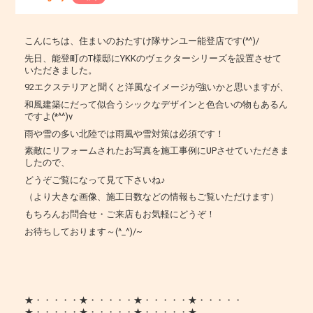
こんにちは、住まいのおたすけ隊サンユー能登店です(^^)/
先日、能登町のT様邸にYKKのヴェクターシリーズを設置させて
いただきました。
92エクステリアと聞くと洋風なイメージが強いかと思いますが、
和風建築にだって似合うシックなデザインと色合いの物もあるん
ですよ(*^^)v
雨や雪の多い北陸では雨風や雪対策は必須です！
素敵にリフォームされたお写真を施工事例にUPさせていただきま
したので、
どうぞご覧になって見て下さいね♪
（より大きな画像、施工日数などの情報もご覧いただけます）
もちろんお問合せ・ご来店もお気軽にどうぞ！
お待ちしております～(^_^)/~
★・・・・・★・・・・・★・・・・・★・・・・・
★・・・・・★・・・・・★・・・・・★