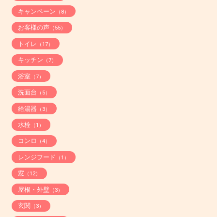
キャンペーン
（8）
お客様の声
（55）
トイレ
（17）
キッチン
（7）
浴室
（7）
洗面台
（5）
給湯器
（3）
水栓
（1）
コンロ
（4）
レンジフード
（1）
窓
（12）
屋根・外壁
（3）
玄関
（3）