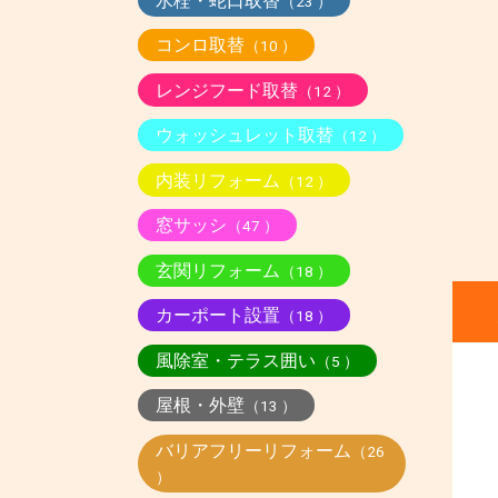
水栓・蛇口取替
（23 ）
コンロ取替
（10 ）
レンジフード取替
（12 ）
ウォッシュレット取替
（12 ）
内装リフォーム
（12 ）
窓サッシ
（47 ）
玄関リフォーム
（18 ）
カーポート設置
（18 ）
風除室・テラス囲い
（5 ）
屋根・外壁
（13 ）
バリアフリーリフォーム
（26
）