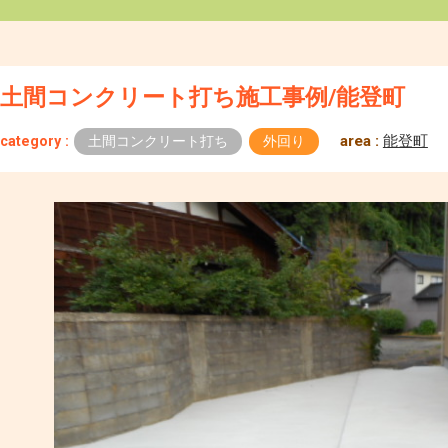
土間コンクリート打ち施工事例/能登町
area :
能登町
category :
土間コンクリート打ち
外回り