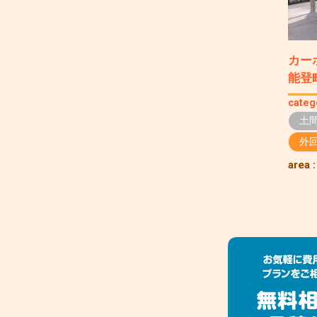
カー
能登
categ
土
外
area 