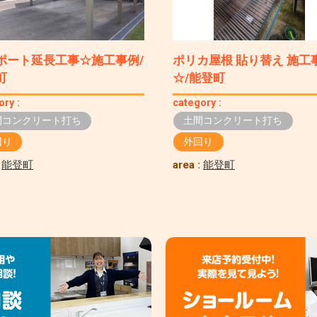
ポート延長工事☆施工事例/
ポリカ屋根 貼り替え 施工
町
☆/能登町
ory :
category :
間コンクリート打ち
土間コンクリート打ち
回り
外回り
:
能登町
area :
能登町