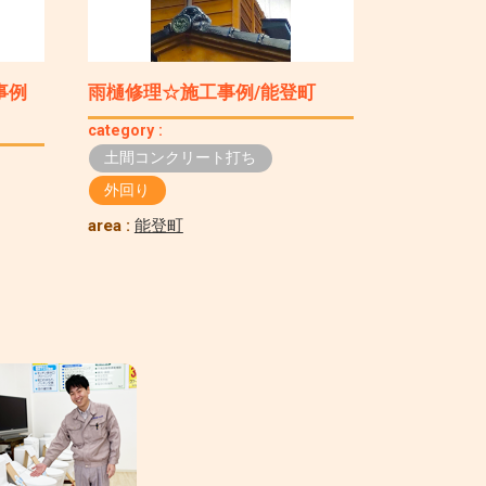
事例
雨樋修理☆施工事例/能登町
category :
土間コンクリート打ち
外回り
area :
能登町