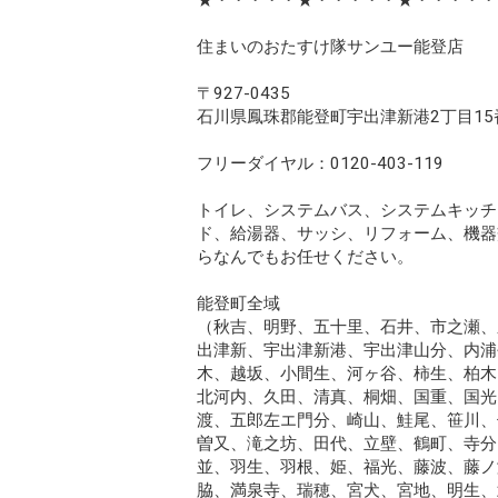
住まいのおたすけ隊サンユー能登店
〒927-0435
石川県鳳珠郡能登町宇出津新港2丁目15
フリーダイヤル：0120-403-119
トイレ、システムバス、システムキッチ
ド、給湯器、サッシ、リフォーム、機器
らなんでもお任せください。
能登町全域
（秋吉、明野、五十里、石井、市之瀬、
出津新、宇出津新港、宇出津山分、内浦
木、越坂、小間生、河ヶ谷、柿生、柏木
北河内、久田、清真、桐畑、国重、国光
渡、五郎左エ門分、崎山、鮭尾、笹川、
曽又、滝之坊、田代、立壁、鶴町、寺分
並、羽生、羽根、姫、福光、藤波、藤ノ
脇、満泉寺、瑞穂、宮犬、宮地、明生、