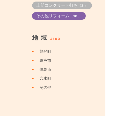
土間コンクリート打ち
（3 ）
その他リフォーム
（30 ）
»
能登町
»
珠洲市
»
輪島市
»
穴水町
»
その他