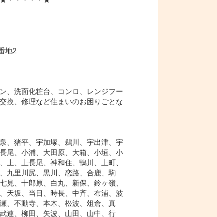
番地2
ン、洗面化粧台、コンロ、レンジフー
交換、修理など住まいのお困りごとな
泉、猪平、宇加塚、鵜川、宇出津、宇
長尾、小浦、大田原、大箱、小垣、小
、上、上長尾、神和住、鴨川、上町、
、九里川尻、黒川、恋路、合鹿、駒
七見、十郎原、白丸、新保、鈴ヶ嶺、
、天坂、当目、時長、中斉、布浦、波
瀬、不動寺、本木、松波、俎倉、真
武連、柳田、矢波、山田、山中、行