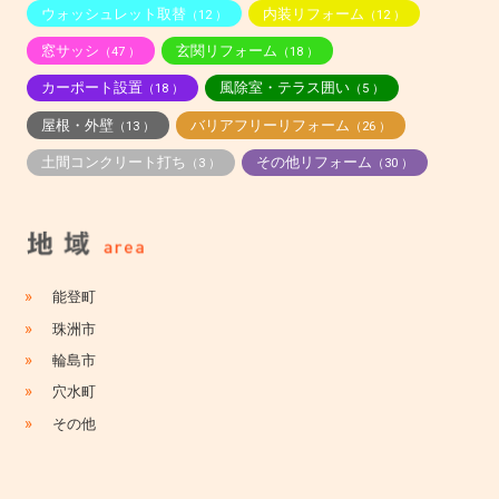
ウォッシュレット取替
内装リフォーム
（12 ）
（12 ）
窓サッシ
玄関リフォーム
（47 ）
（18 ）
カーポート設置
風除室・テラス囲い
（18 ）
（5 ）
屋根・外壁
バリアフリーリフォーム
（13 ）
（26 ）
土間コンクリート打ち
その他リフォーム
（3 ）
（30 ）
»
能登町
»
珠洲市
»
輪島市
»
穴水町
»
その他