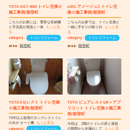
TOTO GG1-800 トイレ交換☆
LIXIL アメージュZ トイレ交
施工事例/能登町
換☆施工事例/能登町
こちらのお家には、豊富な収納棚
こちらのお家では、トイレ交換と
と手洗器が便器と一体
…もっと見
一緒に手すりの取り付
…もっと見
る
る
category :
トイレリフォーム
category :
トイレリフォーム
area :
能登町
area :
能登町
TOTO Eセレクト トイレ交換
TOTO ピュアレストQR＋アプ
☆施工事例/能登町
リコット トイレ交換☆施工事
例/能登町
10年以上使用のタンクレストイレ
の水が オート機
…もっと見る
今回は、2階のトイレの床と便器
の隙間から水漏れして
…もっと見
category :
トイレリフォーム