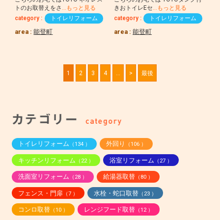
トのお取替えをさ
…もっと見る
きおトイレEセ
…もっと見る
category :
トイレリフォーム
category :
トイレリフォーム
area :
能登町
area :
能登町
1
2
3
4
...
>
最後
トイレリフォーム
外回り
（134 ）
（106 ）
キッチンリフォーム
浴室リフォーム
（22 ）
（27 ）
洗面室リフォーム
給湯器取替
（28 ）
（80 ）
フェンス・門扉
水栓・蛇口取替
（7 ）
（23 ）
コンロ取替
レンジフード取替
（10 ）
（12 ）