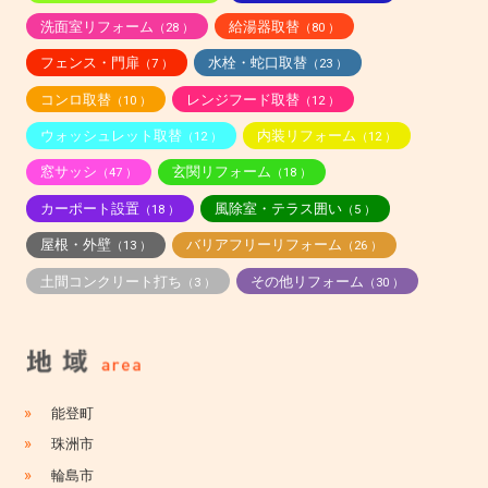
洗面室リフォーム
給湯器取替
（28 ）
（80 ）
フェンス・門扉
水栓・蛇口取替
（7 ）
（23 ）
コンロ取替
レンジフード取替
（10 ）
（12 ）
ウォッシュレット取替
内装リフォーム
（12 ）
（12 ）
窓サッシ
玄関リフォーム
（47 ）
（18 ）
カーポート設置
風除室・テラス囲い
（18 ）
（5 ）
屋根・外壁
バリアフリーリフォーム
（13 ）
（26 ）
土間コンクリート打ち
その他リフォーム
（3 ）
（30 ）
»
能登町
»
珠洲市
»
輪島市