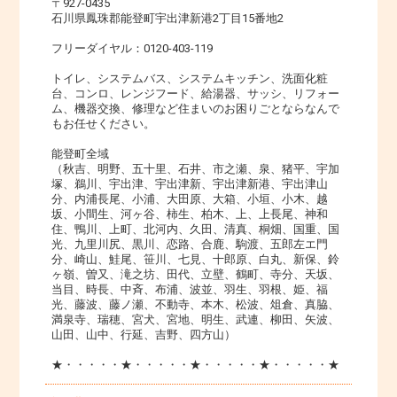
〒927-0435
石川県鳳珠郡能登町宇出津新港2丁目15番地2
フリーダイヤル：0120-403-119
トイレ、システムバス、システムキッチン、洗面化粧
台、コンロ、レンジフード、給湯器、サッシ、リフォー
ム、機器交換、修理など住まいのお困りごとならなんで
もお任せください。
能登町全域
（秋吉、明野、五十里、石井、市之瀬、泉、猪平、宇加
塚、鵜川、宇出津、宇出津新、宇出津新港、宇出津山
分、内浦長尾、小浦、大田原、大箱、小垣、小木、越
坂、小間生、河ヶ谷、柿生、柏木、上、上長尾、神和
住、鴨川、上町、北河内、久田、清真、桐畑、国重、国
光、九里川尻、黒川、恋路、合鹿、駒渡、五郎左エ門
分、崎山、鮭尾、笹川、七見、十郎原、白丸、新保、鈴
ヶ嶺、曽又、滝之坊、田代、立壁、鶴町、寺分、天坂、
当目、時長、中斉、布浦、波並、羽生、羽根、姫、福
光、藤波、藤ノ瀬、不動寺、本木、松波、俎倉、真脇、
満泉寺、瑞穂、宮犬、宮地、明生、武連、柳田、矢波、
山田、山中、行延、吉野、四方山）
★・・・・・★・・・・・★・・・・・★・・・・・★