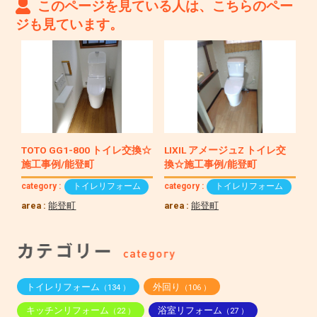
このページを見ている人は、こちらのペー
ジも見ています。
TOTO GG1-800 トイレ交換☆
LIXIL アメージュZ トイレ交
施工事例/能登町
換☆施工事例/能登町
category :
トイレリフォーム
category :
トイレリフォーム
area :
能登町
area :
能登町
トイレリフォーム
外回り
（134 ）
（106 ）
キッチンリフォーム
浴室リフォーム
（22 ）
（27 ）