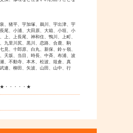
泉、猪平、宇加塚、鵜川、宇出津、宇
長尾、小浦、大田原、大箱、小垣、小
、上、上長尾、神和住、鴨川、上町、
、九里川尻、黒川、恋路、合鹿、駒
七見、十郎原、白丸、新保、鈴ヶ嶺、
、天坂、当目、時長、中斉、布浦、波
瀬、不動寺、本木、松波、俎倉、真
武連、柳田、矢波、山田、山中、行
★・・・・・★