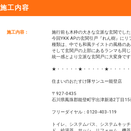
施工内容
施工内容：
施行前も木枠の大きな立派な玄関でした
今回YKK APの玄関引戸『れん樹』に
種類は、中でも和風テイストの風格のあ
そして玄関戸の上部にあるランマも同じ
統一感とより立派な玄関戸に大変身ですヽ(
★・・・・・★・・・・・★・・・・・
住まいのおたすけ隊サンユー能登店
〒927-0435
石川県鳳珠郡能登町宇出津新港2丁目15
フリーダイヤル：0120-403-119
トイレ、システムバス、システムキッチ
ド、給湯器、サッシ、リフォーム、機器