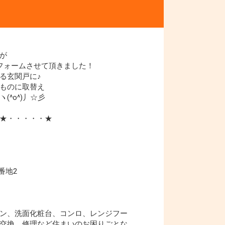
が
リフォームさせて頂きました！
る玄関戸に♪
ものに取替え
^o^)丿☆彡
★・・・・・★
番地2
ン、洗面化粧台、コンロ、レンジフー
交換、修理など住まいのお困りごとな