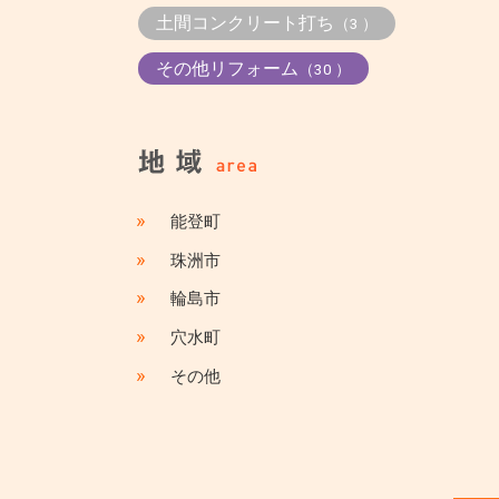
土間コンクリート打ち
（3 ）
その他リフォーム
（30 ）
»
能登町
»
珠洲市
»
輪島市
»
穴水町
»
その他