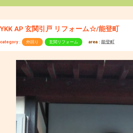
YKK AP 玄関引戸 リフォーム☆/能登町
area :
能登町
category :
外回り
玄関リフォーム