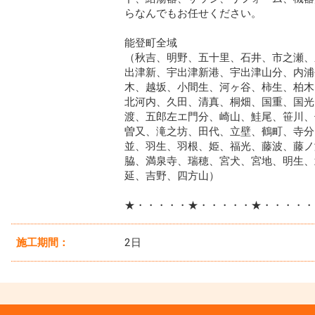
らなんでもお任せください。
能登町全域
（秋吉、明野、五十里、石井、市之瀬、
出津新、宇出津新港、宇出津山分、内浦
木、越坂、小間生、河ヶ谷、柿生、柏木
北河内、久田、清真、桐畑、国重、国光
渡、五郎左エ門分、崎山、鮭尾、笹川、
曽又、滝之坊、田代、立壁、鶴町、寺分
並、羽生、羽根、姫、福光、藤波、藤ノ
脇、満泉寺、瑞穂、宮犬、宮地、明生、
延、吉野、四方山）
★・・・・・★・・・・・★・・・・・
施工期間：
2日