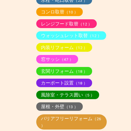
水栓・蛇口取替
（23 ）
コンロ取替
（10 ）
レンジフード取替
（12 ）
ウォッシュレット取替
（12 ）
内装リフォーム
（12 ）
窓サッシ
（47 ）
玄関リフォーム
（18 ）
カーポート設置
（18 ）
風除室・テラス囲い
（5 ）
屋根・外壁
（13 ）
バリアフリーリフォーム
（26
）