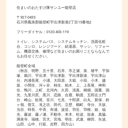
住まいのおたすけ隊サンユー能登店
〒927-0435
石川県鳳珠郡能登町宇出津新港2丁目15番地2
フリーダイヤル：0120-403-119
トイレ、システムバス、システムキッチン、洗面化粧
台、コンロ、レンジフード、給湯器、サッシ、リフォー
ム、機器交換、修理など住まいのお困りごとならなんで
もお任せください。
能登町全域
（秋吉、明野、五十里、石井、市之瀬、泉、猪平、宇加
塚、鵜川、宇出津、宇出津新、宇出津新港、宇出津山
分、内浦長尾、小浦、大田原、大箱、小垣、小木、越
坂、小間生、河ヶ谷、柿生、柏木、上、上長尾、神和
住、鴨川、上町、北河内、久田、清真、桐畑、国重、国
光、九里川尻、黒川、恋路、合鹿、駒渡、五郎左エ門
分、崎山、鮭尾、笹川、七見、十郎原、白丸、新保、鈴
ヶ嶺、曽又、滝之坊、田代、立壁、鶴町、寺分、天坂、
当目、時長、中斉、布浦、波並、羽生、羽根、姫、福
光、藤波、藤ノ瀬、不動寺、本木、松波、俎倉、真脇、
満泉寺、瑞穂、宮犬、宮地、明生、武連、柳田、矢波、
山田、山中、行延、吉野、四方山）