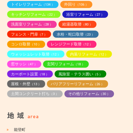
トイレリフォーム
外回り
（134 ）
（106 ）
キッチンリフォーム
浴室リフォーム
（22 ）
（27 ）
洗面室リフォーム
給湯器取替
（28 ）
（80 ）
フェンス・門扉
水栓・蛇口取替
（7 ）
（23 ）
コンロ取替
レンジフード取替
（10 ）
（12 ）
ウォッシュレット取替
内装リフォーム
（12 ）
（12 ）
窓サッシ
玄関リフォーム
（47 ）
（18 ）
カーポート設置
風除室・テラス囲い
（18 ）
（5 ）
屋根・外壁
バリアフリーリフォーム
（13 ）
（26 ）
土間コンクリート打ち
その他リフォーム
（3 ）
（30 ）
»
能登町