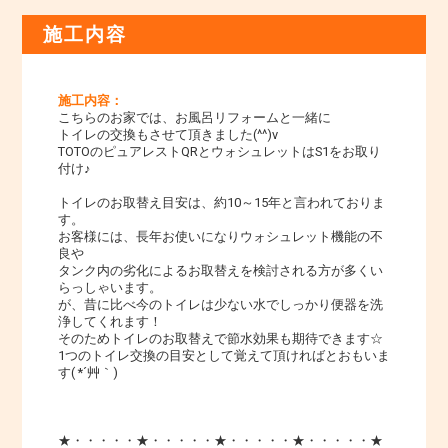
施工内容
施工内容：
こちらのお家では、お風呂リフォームと一緒に
トイレの交換もさせて頂きました(^^)v
TOTOのピュアレストQRとウォシュレットはS1をお取り
付け♪
トイレのお取替え目安は、約10～15年と言われておりま
す。
お客様には、長年お使いになりウォシュレット機能の不
良や
タンク内の劣化によるお取替えを検討される方が多くい
らっしゃいます。
が、昔に比べ今のトイレは少ない水でしっかり便器を洗
浄してくれます！
そのためトイレのお取替えで節水効果も期待できます☆
1つのトイレ交換の目安として覚えて頂ければとおもいま
す( *´艸｀)
★・・・・・★・・・・・★・・・・・★・・・・・★