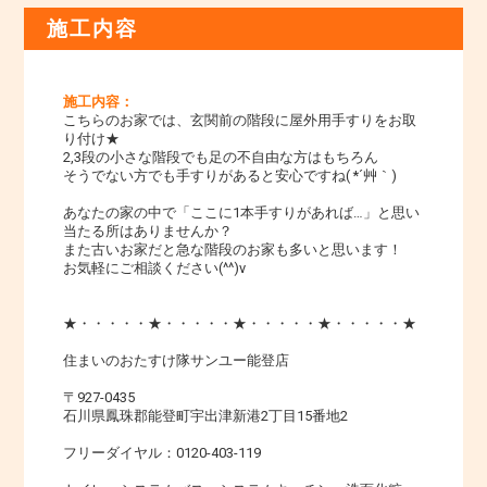
施工内容
施工内容：
こちらのお家では、玄関前の階段に屋外用手すりをお取
り付け★
2,3段の小さな階段でも足の不自由な方はもちろん
そうでない方でも手すりがあると安心ですね( *´艸｀)
あなたの家の中で「ここに1本手すりがあれば…」と思い
当たる所はありませんか？
また古いお家だと急な階段のお家も多いと思います！
お気軽にご相談ください(^^)v
★・・・・・★・・・・・★・・・・・★・・・・・★
住まいのおたすけ隊サンユー能登店
〒927-0435
石川県鳳珠郡能登町宇出津新港2丁目15番地2
フリーダイヤル：0120-403-119