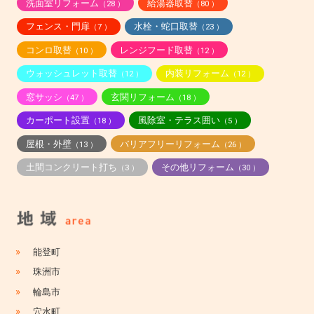
洗面室リフォーム
給湯器取替
（28 ）
（80 ）
フェンス・門扉
水栓・蛇口取替
（7 ）
（23 ）
コンロ取替
レンジフード取替
（10 ）
（12 ）
ウォッシュレット取替
内装リフォーム
（12 ）
（12 ）
窓サッシ
玄関リフォーム
（47 ）
（18 ）
カーポート設置
風除室・テラス囲い
（18 ）
（5 ）
屋根・外壁
バリアフリーリフォーム
（13 ）
（26 ）
土間コンクリート打ち
その他リフォーム
（3 ）
（30 ）
»
能登町
»
珠洲市
»
輪島市
»
穴水町