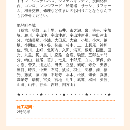
トイレ、システムバス、システムキッチン、洗面化粧
台、コンロ、レンジフード、給湯器、サッシ、リフォー
ム、機器交換、修理など住まいのお困りごとならなんで
もお任せください。
能登町全域
（秋吉、明野、五十里、石井、市之瀬、泉、猪平、宇加
塚、鵜川、宇出津、宇出津新、宇出津新港、宇出津山
分、内浦長尾、小浦、大田原、大箱、小垣、小木、越
坂、小間生、河ヶ谷、柿生、柏木、上、上長尾、神和
住、鴨川、上町、北河内、久田、清真、桐畑、国重、国
光、九里川尻、黒川、恋路、合鹿、駒渡、五郎左エ門
分、崎山、鮭尾、笹川、七見、十郎原、白丸、新保、鈴
ヶ嶺、曽又、滝之坊、田代、立壁、鶴町、寺分、天坂、
当目、時長、中斉、布浦、波並、羽生、羽根、姫、福
光、藤波、藤ノ瀬、不動寺、本木、松波、俎倉、真脇、
満泉寺、瑞穂、宮犬、宮地、明生、武連、柳田、矢波、
山田、山中、行延、吉野、四方山）
★・・・・・★・・・・・★・・・・・★・・・・・★
施工期間：
2時間半