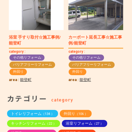
浴室 手すり取付☆施工事例/
カーポート延長工事☆施工事
能登町
例/能登町
category :
category :
その他リフォーム
その他リフォーム
バリアフリーリフォーム
バリアフリーリフォーム
外回り
外回り
area :
能登町
area :
能登町
トイレリフォーム
外回り
（134 ）
（106 ）
キッチンリフォーム
浴室リフォーム
（22 ）
（27 ）