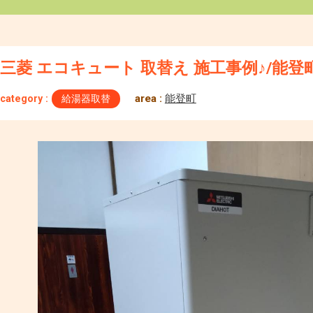
三菱 エコキュート 取替え 施工事例♪/能登
area :
能登町
category :
給湯器取替