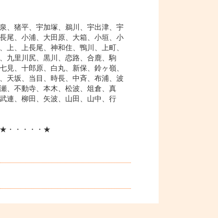
泉、猪平、宇加塚、鵜川、宇出津、宇
長尾、小浦、大田原、大箱、小垣、小
、上、上長尾、神和住、鴨川、上町、
、九里川尻、黒川、恋路、合鹿、駒
七見、十郎原、白丸、新保、鈴ヶ嶺、
、天坂、当目、時長、中斉、布浦、波
瀬、不動寺、本木、松波、俎倉、真
武連、柳田、矢波、山田、山中、行
★・・・・・★