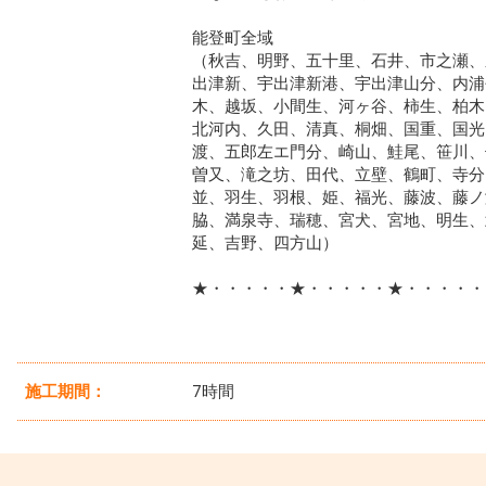
能登町全域
（秋吉、明野、五十里、石井、市之瀬、
出津新、宇出津新港、宇出津山分、内浦
木、越坂、小間生、河ヶ谷、柿生、柏木
北河内、久田、清真、桐畑、国重、国光
渡、五郎左エ門分、崎山、鮭尾、笹川、
曽又、滝之坊、田代、立壁、鶴町、寺分
並、羽生、羽根、姫、福光、藤波、藤ノ
脇、満泉寺、瑞穂、宮犬、宮地、明生、
延、吉野、四方山）
★・・・・・★・・・・・★・・・・・
施工期間：
7時間