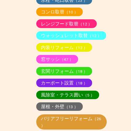
水栓・蛇口取替
（23 ）
コンロ取替
（10 ）
レンジフード取替
（12 ）
ウォッシュレット取替
（12 ）
内装リフォーム
（12 ）
窓サッシ
（47 ）
玄関リフォーム
（18 ）
カーポート設置
（18 ）
風除室・テラス囲い
（5 ）
屋根・外壁
（13 ）
バリアフリーリフォーム
（26
）