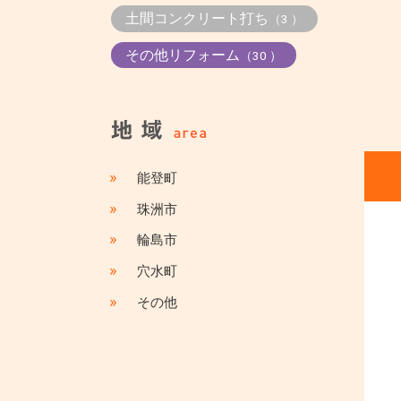
土間コンクリート打ち
（3 ）
その他リフォーム
（30 ）
»
能登町
»
珠洲市
»
輪島市
»
穴水町
»
その他