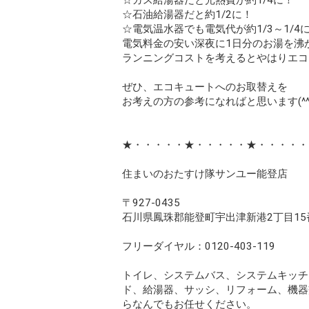
☆ガス給湯器だと光熱費が約1/4に！
☆石油給湯器だと約1/2に！
☆電気温水器でも電気代が約1/3～1/4
電気料金の安い深夜に1日分のお湯を沸
ランニングコストを考えるとやはりエコ
ぜひ、エコキュートへのお取替えを
お考えの方の参考になればと思います(^^
★・・・・・★・・・・・★・・・・・
住まいのおたすけ隊サンユー能登店
〒927-0435
石川県鳳珠郡能登町宇出津新港2丁目15
フリーダイヤル：0120-403-119
トイレ、システムバス、システムキッチ
ド、給湯器、サッシ、リフォーム、機器
らなんでもお任せください。