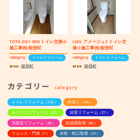
TOTO GG1-800 トイレ交換☆
LIXIL アメージュZ トイレ交
施工事例/能登町
換☆施工事例/能登町
category :
トイレリフォーム
category :
トイレリフォーム
area :
能登町
area :
能登町
トイレリフォーム
外回り
（134 ）
（106 ）
キッチンリフォーム
浴室リフォーム
（22 ）
（27 ）
洗面室リフォーム
給湯器取替
（28 ）
（80 ）
フェンス・門扉
水栓・蛇口取替
（7 ）
（23 ）