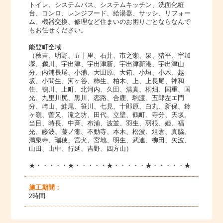
トイレ、システムバス、システムキッチン、洗面化粧
台、コンロ、レンジフード、給湯器、サッシ、リフォー
ム、機器交換、修理など住まいのお困りごとならなんで
もお任せください。
能登町全域
（秋吉、明野、五十里、石井、市之瀬、泉、猪平、宇加
塚、鵜川、宇出津、宇出津新、宇出津新港、宇出津山
分、内浦長尾、小浦、大田原、大箱、小垣、小木、越
坂、小間生、河ヶ谷、柿生、柏木、上、上長尾、神和
住、鴨川、上町、北河内、久田、清真、桐畑、国重、国
光、九里川尻、黒川、恋路、合鹿、駒渡、五郎左エ門
分、崎山、鮭尾、笹川、七見、十郎原、白丸、新保、鈴
ヶ嶺、曽又、滝之坊、田代、立壁、鶴町、寺分、天坂、
当目、時長、中斉、布浦、波並、羽生、羽根、姫、福
光、藤波、藤ノ瀬、不動寺、本木、松波、俎倉、真脇、
満泉寺、瑞穂、宮犬、宮地、明生、武連、柳田、矢波、
山田、山中、行延、吉野、四方山）
★・・・・・★・・・・・★・・・・・★・・・・・★
施工期間：
2時間