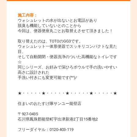
施工内容：
ウォシュレットの水が出ないとお電話があり
脱臭も機能していないとのことから
今回は、便器便座丸ごとお取替えさせて頂きました！
取り替えたのは、TOTOのGG3です。
ウォシュレット一体形便器でスッキリコンパクトな見た
目、
そして自動開閉・便器洗浄のついた高機能なトイレです
☆
同じシリーズ、お好みで深ひろボウルで手の洗いやすい
高さに設計された
手洗い付きにも変更可能です(^^)/
★・・・・・★・・・・・★・・・・・★・・・・・★
住まいのおたすけ隊サンユー能登店
〒927-0435
石川県鳳珠郡能登町宇出津新港2丁目15番地2
フリーダイヤル：0120-403-119