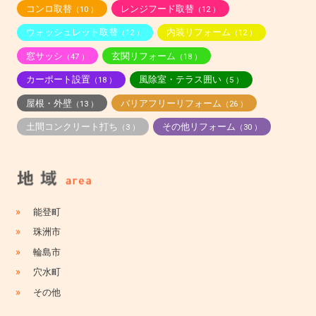
コンロ取替
レンジフード取替
（10 ）
（12 ）
ウォッシュレット取替
内装リフォーム
（12 ）
（12 ）
窓サッシ
玄関リフォーム
（47 ）
（18 ）
カーポート設置
風除室・テラス囲い
（18 ）
（5 ）
屋根・外壁
バリアフリーリフォーム
（13 ）
（26 ）
土間コンクリート打ち
その他リフォーム
（3 ）
（30 ）
»
能登町
»
珠洲市
»
輪島市
»
穴水町
»
その他