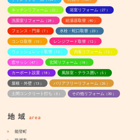
キッチンリフォーム
浴室リフォーム
（22 ）
（27 ）
洗面室リフォーム
給湯器取替
（28 ）
（80 ）
フェンス・門扉
水栓・蛇口取替
（7 ）
（23 ）
コンロ取替
レンジフード取替
（10 ）
（12 ）
ウォッシュレット取替
内装リフォーム
（12 ）
（12 ）
窓サッシ
玄関リフォーム
（47 ）
（18 ）
カーポート設置
風除室・テラス囲い
（18 ）
（5 ）
屋根・外壁
バリアフリーリフォーム
（13 ）
（26 ）
土間コンクリート打ち
その他リフォーム
（3 ）
（30 ）
»
能登町