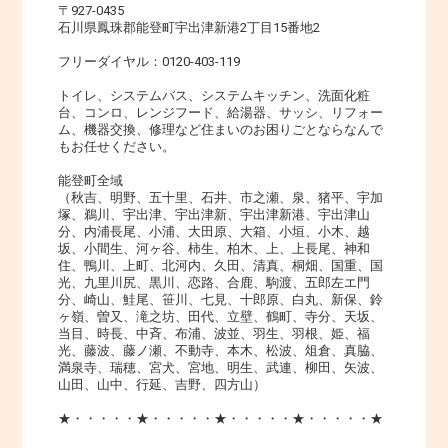
〒927-0435
石川県鳳珠郡能登町宇出津新港2丁目15番地2
フリーダイヤル：0120-403-119
トイレ、システムバス、システムキッチン、洗面化粧
台、コンロ、レンジフード、給湯器、サッシ、リフォー
ム、機器交換、修理など住まいのお困りごとならなんで
もお任せください。
能登町全域
（秋吉、明野、五十里、石井、市之瀬、泉、猪平、宇加
塚、鵜川、宇出津、宇出津新、宇出津新港、宇出津山
分、内浦長尾、小浦、大田原、大箱、小垣、小木、越
坂、小間生、河ヶ谷、柿生、柏木、上、上長尾、神和
住、鴨川、上町、北河内、久田、清真、桐畑、国重、国
光、九里川尻、黒川、恋路、合鹿、駒渡、五郎左エ門
分、崎山、鮭尾、笹川、七見、十郎原、白丸、新保、鈴
ヶ嶺、曽又、滝之坊、田代、立壁、鶴町、寺分、天坂、
当目、時長、中斉、布浦、波並、羽生、羽根、姫、福
光、藤波、藤ノ瀬、不動寺、本木、松波、俎倉、真脇、
満泉寺、瑞穂、宮犬、宮地、明生、武連、柳田、矢波、
山田、山中、行延、吉野、四方山）
★・・・・・★・・・・・★・・・・・★・・・・・★