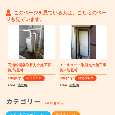
このページを見ている人は、こちらのペー
ジも見ています。
石油給湯器取替え☆施工事
エコキュート取替え☆施工事
例/能登町
例／能登町
category :
給湯器取替
category :
給湯器取替
area :
能登町
area :
能登町
トイレリフォーム
外回り
（134 ）
（106 ）