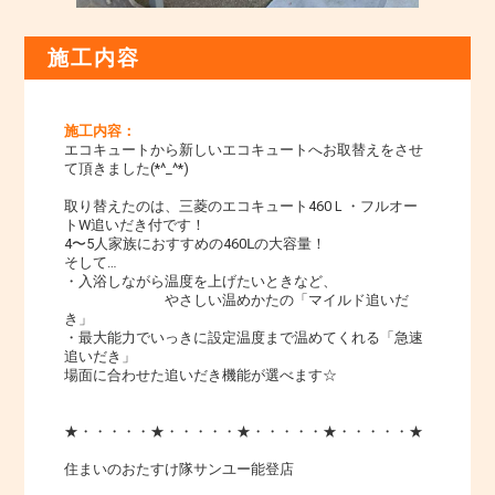
施工内容
施工内容：
エコキュートから新しいエコキュートへお取替えをさせ
て頂きました(*^_^*)
取り替えたのは、三菱のエコキュート460Ｌ・フルオー
トW追いだき付です！
4〜5人家族におすすめの460Ⅼの大容量！
そして…
・入浴しながら温度を上げたいときなど、
やさしい温めかたの「マイルド追いだ
き」
・最大能力でいっきに設定温度まで温めてくれる「急速
追いだき」
場面に合わせた追いだき機能が選べます☆
★・・・・・★・・・・・★・・・・・★・・・・・★
住まいのおたすけ隊サンユー能登店