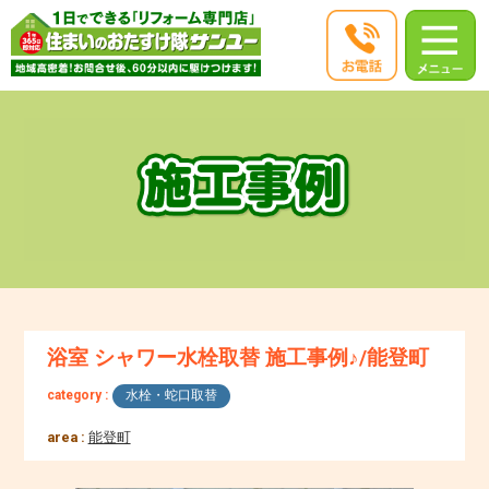
浴室 シャワー水栓取替 施工事例♪/能登町
category :
水栓・蛇口取替
area :
能登町