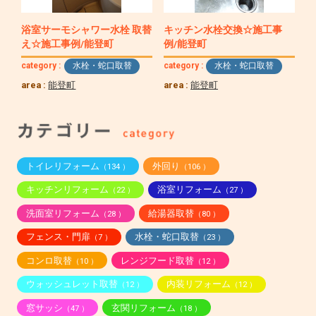
浴室サーモシャワー水栓 取替
キッチン水栓交換☆施工事
え☆施工事例/能登町
例/能登町
category :
水栓・蛇口取替
category :
水栓・蛇口取替
area :
能登町
area :
能登町
トイレリフォーム
外回り
（134 ）
（106 ）
キッチンリフォーム
浴室リフォーム
（22 ）
（27 ）
洗面室リフォーム
給湯器取替
（28 ）
（80 ）
フェンス・門扉
水栓・蛇口取替
（7 ）
（23 ）
コンロ取替
レンジフード取替
（10 ）
（12 ）
ウォッシュレット取替
内装リフォーム
（12 ）
（12 ）
窓サッシ
玄関リフォーム
（47 ）
（18 ）