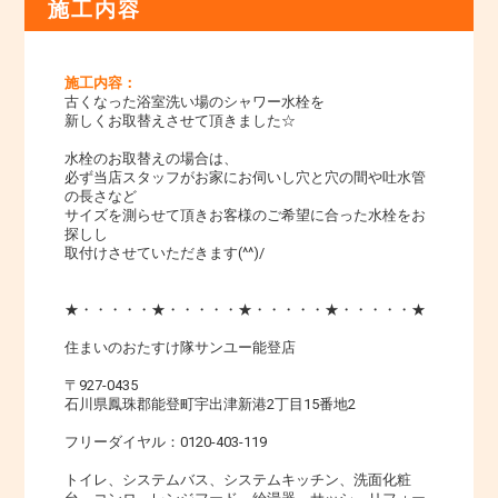
施工内容
施工内容：
古くなった浴室洗い場のシャワー水栓を
新しくお取替えさせて頂きました☆
水栓のお取替えの場合は、
必ず当店スタッフがお家にお伺いし穴と穴の間や吐水管
の長さなど
サイズを測らせて頂きお客様のご希望に合った水栓をお
探しし
取付けさせていただきます(^^)/
★・・・・・★・・・・・★・・・・・★・・・・・★
住まいのおたすけ隊サンユー能登店
〒927-0435
石川県鳳珠郡能登町宇出津新港2丁目15番地2
フリーダイヤル：0120-403-119
トイレ、システムバス、システムキッチン、洗面化粧