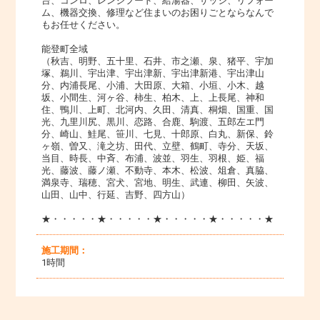
台、コンロ、レンジフード、給湯器、サッシ、リフォー
ム、機器交換、修理など住まいのお困りごとならなんで
もお任せください。
能登町全域
（秋吉、明野、五十里、石井、市之瀬、泉、猪平、宇加
塚、鵜川、宇出津、宇出津新、宇出津新港、宇出津山
分、内浦長尾、小浦、大田原、大箱、小垣、小木、越
坂、小間生、河ヶ谷、柿生、柏木、上、上長尾、神和
住、鴨川、上町、北河内、久田、清真、桐畑、国重、国
光、九里川尻、黒川、恋路、合鹿、駒渡、五郎左エ門
分、崎山、鮭尾、笹川、七見、十郎原、白丸、新保、鈴
ヶ嶺、曽又、滝之坊、田代、立壁、鶴町、寺分、天坂、
当目、時長、中斉、布浦、波並、羽生、羽根、姫、福
光、藤波、藤ノ瀬、不動寺、本木、松波、俎倉、真脇、
満泉寺、瑞穂、宮犬、宮地、明生、武連、柳田、矢波、
山田、山中、行延、吉野、四方山）
★・・・・・★・・・・・★・・・・・★・・・・・★
施工期間：
1時間