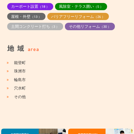
カーポート設置
風除室・テラス囲い
（18 ）
（5 ）
屋根・外壁
バリアフリーリフォーム
（13 ）
（26 ）
土間コンクリート打ち
その他リフォーム
（3 ）
（30 ）
»
能登町
»
珠洲市
»
輪島市
»
穴水町
»
その他