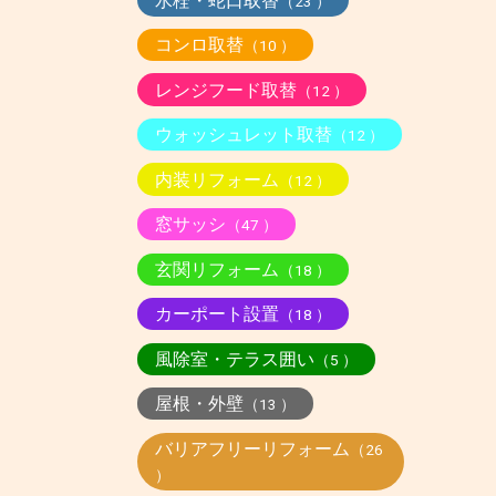
水栓・蛇口取替
（23 ）
コンロ取替
（10 ）
レンジフード取替
（12 ）
ウォッシュレット取替
（12 ）
内装リフォーム
（12 ）
窓サッシ
（47 ）
玄関リフォーム
（18 ）
カーポート設置
（18 ）
風除室・テラス囲い
（5 ）
屋根・外壁
（13 ）
バリアフリーリフォーム
（26
）