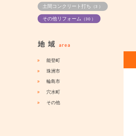
土間コンクリート打ち
（3 ）
その他リフォーム
（30 ）
»
能登町
»
珠洲市
»
輪島市
»
穴水町
»
その他