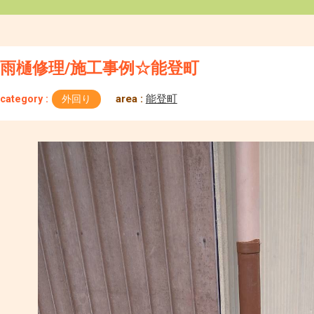
雨樋修理/施工事例☆能登町
area :
能登町
category :
外回り