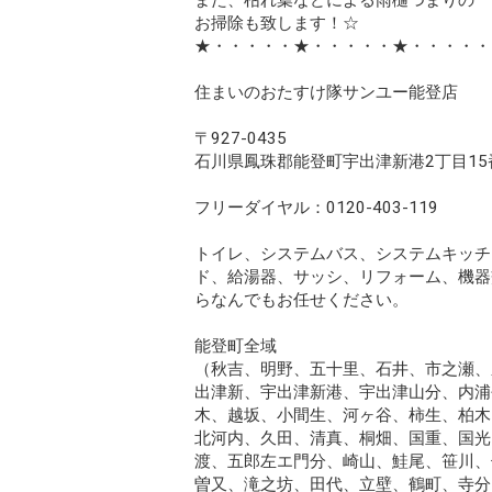
また、枯れ葉などによる雨樋つまりの
お掃除も致します！☆
★・・・・・★・・・・・★・・・・・
住まいのおたすけ隊サンユー能登店
〒927-0435
石川県鳳珠郡能登町宇出津新港2丁目15
フリーダイヤル：0120-403-119
トイレ、システムバス、システムキッチ
ド、給湯器、サッシ、リフォーム、機器
らなんでもお任せください。
能登町全域
（秋吉、明野、五十里、石井、市之瀬、
出津新、宇出津新港、宇出津山分、内浦
木、越坂、小間生、河ヶ谷、柿生、柏木
北河内、久田、清真、桐畑、国重、国光
渡、五郎左エ門分、崎山、鮭尾、笹川、
曽又、滝之坊、田代、立壁、鶴町、寺分