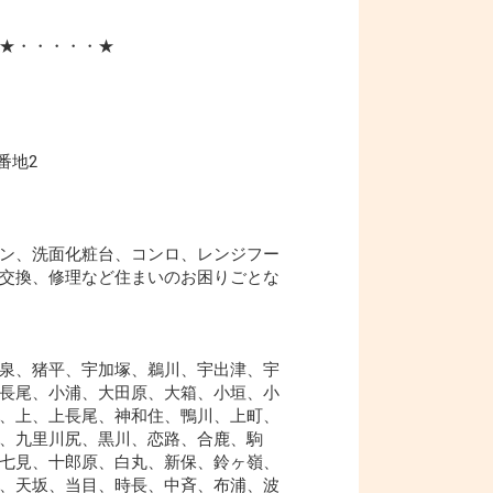
★・・・・・★
番地2
ン、洗面化粧台、コンロ、レンジフー
交換、修理など住まいのお困りごとな
泉、猪平、宇加塚、鵜川、宇出津、宇
長尾、小浦、大田原、大箱、小垣、小
、上、上長尾、神和住、鴨川、上町、
、九里川尻、黒川、恋路、合鹿、駒
七見、十郎原、白丸、新保、鈴ヶ嶺、
、天坂、当目、時長、中斉、布浦、波