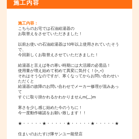
施工内容
施工内容：
こちらのお宅では石油給湯器の
お取替えをさせていただきました！
以前お使いの石油給湯器は10年以上使用されていたそう
で、
今回新しくお取替えさせていただきました！
給湯器と言えば冬の寒い時期には大活躍の必需品！
使用量が増え始めて初めて異変に気付く！(>_<)
それはそうなのですが、寒くなってからお問い合わせい
ただくと
給湯器の故障のお問い合わせでメーカー修理が混みあっ
て
すぐに取り掛かれるかわかりませんm(__)m
寒さを少し感じ始めた今のうちに！
今一度動作確認をお願い致します！！
★・・・・・★・・・・・★・・・・・★・・・・・★
住まいのおたすけ隊サンユー能登店