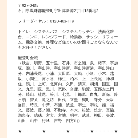
〒927-0435
石川県鳳珠郡能登町宇出津新港2丁目15番地2
フリーダイヤル：0120-403-119
トイレ、システムバス、システムキッチン、洗面化粧
台、コンロ、レンジフード、給湯器、サッシ、リフォー
ム、機器交換、修理など住まいのお困りごとならなんで
もお任せください。
能登町全域
（秋吉、明野、五十里、石井、市之瀬、泉、猪平、宇加
塚、鵜川、宇出津、宇出津新、宇出津新港、宇出津山
分、内浦長尾、小浦、大田原、大箱、小垣、小木、越
坂、小間生、河ヶ谷、柿生、柏木、上、上長尾、神和
住、鴨川、上町、北河内、久田、清真、桐畑、国重、国
光、九里川尻、黒川、恋路、合鹿、駒渡、五郎左エ門
分、崎山、鮭尾、笹川、七見、十郎原、白丸、新保、鈴
ヶ嶺、曽又、滝之坊、田代、立壁、鶴町、寺分、天坂、
当目、時長、中斉、布浦、波並、羽生、羽根、姫、福
光、藤波、藤ノ瀬、不動寺、本木、松波、俎倉、真脇、
満泉寺、瑞穂、宮犬、宮地、明生、武連、柳田、矢波、
山田、山中、行延、吉野、四方山）
★・・・・・★・・・・・★・・・・・★・・・・・★