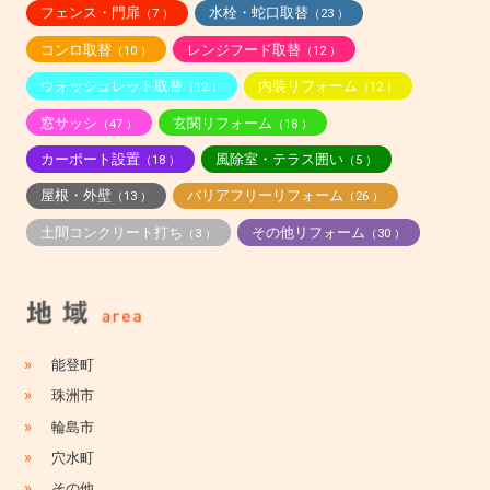
フェンス・門扉
水栓・蛇口取替
（7 ）
（23 ）
コンロ取替
レンジフード取替
（10 ）
（12 ）
ウォッシュレット取替
内装リフォーム
（12 ）
（12 ）
窓サッシ
玄関リフォーム
（47 ）
（18 ）
カーポート設置
風除室・テラス囲い
（18 ）
（5 ）
屋根・外壁
バリアフリーリフォーム
（13 ）
（26 ）
土間コンクリート打ち
その他リフォーム
（3 ）
（30 ）
»
能登町
»
珠洲市
»
輪島市
»
穴水町
»
その他