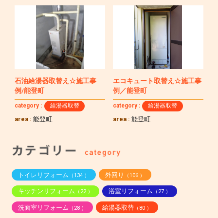
石油給湯器取替え☆施工事
エコキュート取替え☆施工事
例/能登町
例／能登町
category :
給湯器取替
category :
給湯器取替
area :
能登町
area :
能登町
トイレリフォーム
外回り
（134 ）
（106 ）
キッチンリフォーム
浴室リフォーム
（22 ）
（27 ）
洗面室リフォーム
給湯器取替
（28 ）
（80 ）