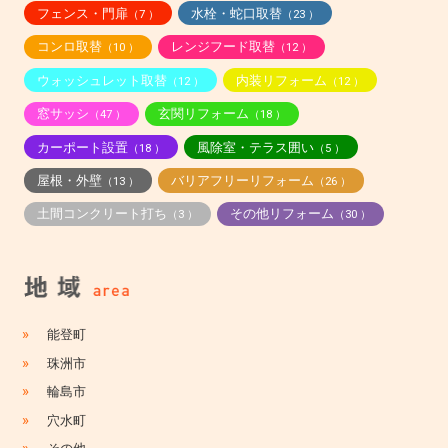
フェンス・門扉
水栓・蛇口取替
（7 ）
（23 ）
コンロ取替
レンジフード取替
（10 ）
（12 ）
ウォッシュレット取替
内装リフォーム
（12 ）
（12 ）
窓サッシ
玄関リフォーム
（47 ）
（18 ）
カーポート設置
風除室・テラス囲い
（18 ）
（5 ）
屋根・外壁
バリアフリーリフォーム
（13 ）
（26 ）
土間コンクリート打ち
その他リフォーム
（3 ）
（30 ）
»
能登町
»
珠洲市
»
輪島市
»
穴水町
»