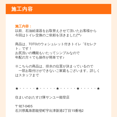
施工内容
施工内容：
以前、石油給湯器をお取替えさせて頂いたお客様から
今回はトイレ交換のご依頼を頂きました(^^♪
商品は、TOTOのウォシュレット付きトイレ「Eセレク
ト」です！
お尻洗いの機能もいたってシンプルなので
年配の方々でも操作が簡単です♪
※こちらの商品は、排水の位置が決まっているので
一部お取付けができないご家庭もございます。詳しく
はスタッフまで
★・・・・・★・・・・・★・・・・・★・・・・・★
住まいのおたすけ隊サンユー能登店
〒927-0435
石川県鳳珠郡能登町宇出津新港2丁目15番地2