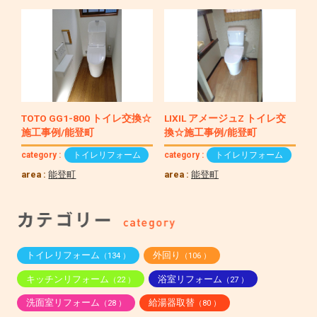
TOTO GG1-800 トイレ交換☆
LIXIL アメージュZ トイレ交
施工事例/能登町
換☆施工事例/能登町
category :
トイレリフォーム
category :
トイレリフォーム
area :
能登町
area :
能登町
トイレリフォーム
外回り
（134 ）
（106 ）
キッチンリフォーム
浴室リフォーム
（22 ）
（27 ）
洗面室リフォーム
給湯器取替
（28 ）
（80 ）