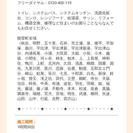
フリーダイヤル：0120-403-119
トイレ、システムバス、システムキッチン、洗面化粧
台、コンロ、レンジフード、給湯器、サッシ、リフォー
ム、機器交換、修理など住まいのお困りごとならなんで
もお任せください。
能登町全域
（秋吉、明野、五十里、石井、市之瀬、泉、猪平、宇加
塚、鵜川、宇出津、宇出津新、宇出津新港、宇出津山
分、内浦長尾、小浦、大田原、大箱、小垣、小木、越
坂、小間生、河ヶ谷、柿生、柏木、上、上長尾、神和
住、鴨川、上町、北河内、久田、清真、桐畑、国重、国
光、九里川尻、黒川、恋路、合鹿、駒渡、五郎左エ門
分、崎山、鮭尾、笹川、七見、十郎原、白丸、新保、鈴
ヶ嶺、曽又、滝之坊、田代、立壁、鶴町、寺分、天坂、
当目、時長、中斉、布浦、波並、羽生、羽根、姫、福
光、藤波、藤ノ瀬、不動寺、本木、松波、俎倉、真脇、
満泉寺、瑞穂、宮犬、宮地、明生、武連、柳田、矢波、
山田、山中、行延、吉野、四方山）
★・・・・・★・・・・・★・・・・・★・・・・・★
施工期間：
1時間30分