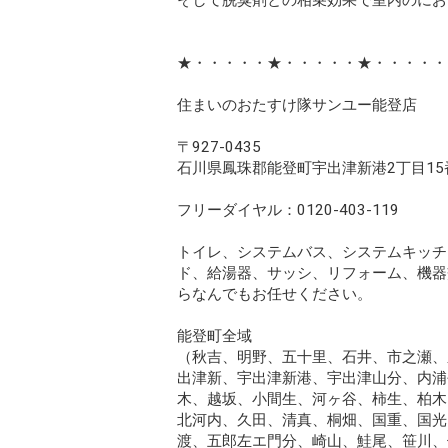
そして脱臭剤との相乗効果で室内のにお
★・・・・・★・・・・・★・・・・・
住まいのおたすけ隊サンユー能登店
〒927-0435
石川県鳳珠郡能登町宇出津新港2丁目15
フリーダイヤル：0120-403-119
トイレ、システムバス、システムキッチ
ド、給湯器、サッシ、リフォーム、機器
らなんでもお任せください。
能登町全域
（秋吉、明野、五十里、石井、市之瀬、
出津新、宇出津新港、宇出津山分、内浦
木、越坂、小間生、河ヶ谷、柿生、柏木
北河内、久田、清真、桐畑、国重、国光
渡、五郎左エ門分、崎山、鮭尾、笹川、