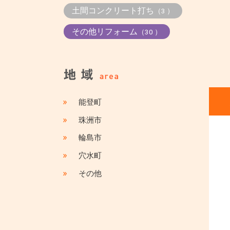
土間コンクリート打ち
（3 ）
その他リフォーム
（30 ）
»
能登町
»
珠洲市
»
輪島市
»
穴水町
»
その他