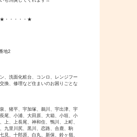
いも消臭してくれます☆
★・・・・・★
番地2
ン、洗面化粧台、コンロ、レンジフー
交換、修理など住まいのお困りごとな
泉、猪平、宇加塚、鵜川、宇出津、宇
長尾、小浦、大田原、大箱、小垣、小
、上、上長尾、神和住、鴨川、上町、
、九里川尻、黒川、恋路、合鹿、駒
七見、十郎原、白丸、新保、鈴ヶ嶺、