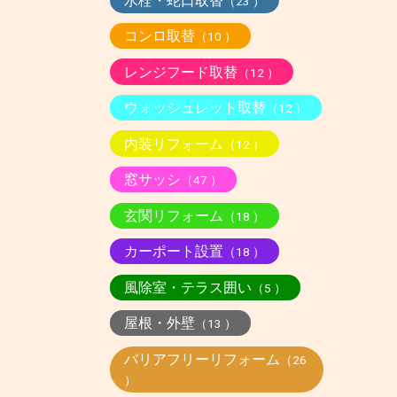
水栓・蛇口取替
（23 ）
コンロ取替
（10 ）
レンジフード取替
（12 ）
ウォッシュレット取替
（12 ）
内装リフォーム
（12 ）
窓サッシ
（47 ）
玄関リフォーム
（18 ）
カーポート設置
（18 ）
風除室・テラス囲い
（5 ）
屋根・外壁
（13 ）
バリアフリーリフォーム
（26
）