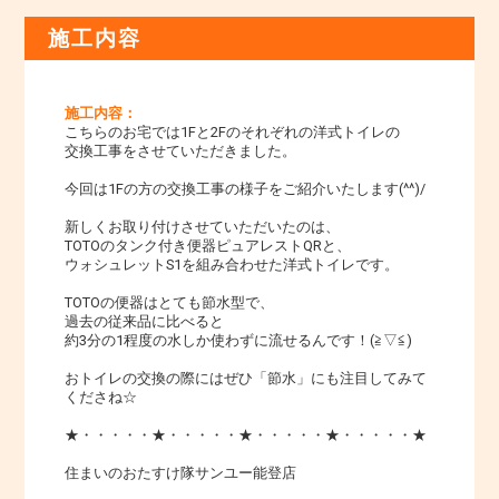
施工内容
施工内容：
こちらのお宅では1Fと2Fのそれぞれの洋式トイレの
交換工事をさせていただきました。
今回は1Fの方の交換工事の様子をご紹介いたします(^^)/
新しくお取り付けさせていただいたのは、
TOTOのタンク付き便器ピュアレストQRと、
ウォシュレットS1を組み合わせた洋式トイレです。
TOTOの便器はとても節水型で、
過去の従来品に比べると
約3分の1程度の水しか使わずに流せるんです！(≧▽≦)
おトイレの交換の際にはぜひ「節水」にも注目してみて
くださね☆
★・・・・・★・・・・・★・・・・・★・・・・・★
住まいのおたすけ隊サンユー能登店