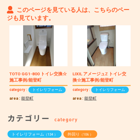
このページを見ている人は、こちらのペー
ジも見ています。
TOTO GG1-800 トイレ交換☆
LIXIL アメージュZ トイレ交
施工事例/能登町
換☆施工事例/能登町
category :
トイレリフォーム
category :
トイレリフォーム
area :
能登町
area :
能登町
トイレリフォーム
外回り
（134 ）
（106 ）