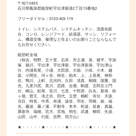
〒927-0435
石川県鳳珠郡能登町宇出津新港2丁目15番地2
フリーダイヤル：0120-403-119
トイレ、システムバス、システムキッチン、洗面化粧
台、コンロ、レンジフード、給湯器、サッシ、リフォー
ム、機器交換、修理など住まいのお困りごとならなんで
もお任せください。
能登町全域
（秋吉、明野、五十里、石井、市之瀬、泉、猪平、宇加
塚、鵜川、宇出津、宇出津新、宇出津新港、宇出津山
分、内浦長尾、小浦、大田原、大箱、小垣、小木、越
坂、小間生、河ヶ谷、柿生、柏木、上、上長尾、神和
住、鴨川、上町、北河内、久田、清真、桐畑、国重、国
光、九里川尻、黒川、恋路、合鹿、駒渡、五郎左エ門
分、崎山、鮭尾、笹川、七見、十郎原、白丸、新保、鈴
ヶ嶺、曽又、滝之坊、田代、立壁、鶴町、寺分、天坂、
当目、時長、中斉、布浦、波並、羽生、羽根、姫、福
光、藤波、藤ノ瀬、不動寺、本木、松波、俎倉、真脇、
満泉寺、瑞穂、宮犬、宮地、明生、武連、柳田、矢波、
山田、山中、行延、吉野、四方山）
★・・・・・★・・・・・★・・・・・★・・・・・★