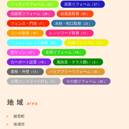
キッチンリフォーム
浴室リフォーム
（22 ）
（27 ）
洗面室リフォーム
給湯器取替
（28 ）
（80 ）
フェンス・門扉
水栓・蛇口取替
（7 ）
（23 ）
コンロ取替
レンジフード取替
（10 ）
（12 ）
ウォッシュレット取替
内装リフォーム
（12 ）
（12 ）
窓サッシ
玄関リフォーム
（47 ）
（18 ）
カーポート設置
風除室・テラス囲い
（18 ）
（5 ）
屋根・外壁
バリアフリーリフォーム
（13 ）
（26 ）
土間コンクリート打ち
その他リフォーム
（3 ）
（30 ）
»
能登町
»
珠洲市