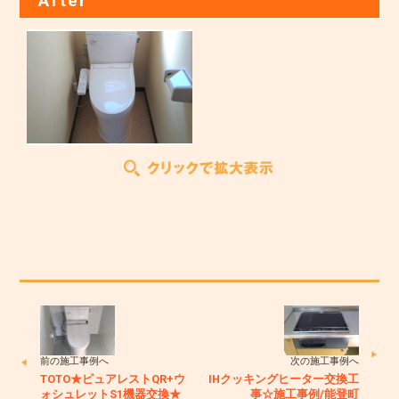
After
前の施工事例へ
次の施工事例へ
TOTO★ピュアレストQR+ウ
IHクッキングヒーター交換工
ォシュレットS1機器交換★
事☆施工事例/能登町