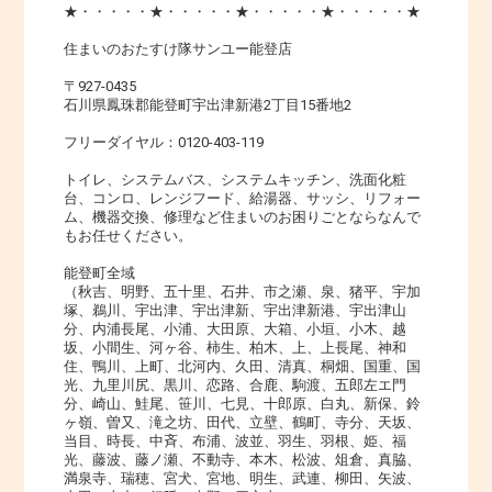
★・・・・・★・・・・・★・・・・・★・・・・・★
住まいのおたすけ隊サンユー能登店
〒927-0435
石川県鳳珠郡能登町宇出津新港2丁目15番地2
フリーダイヤル：0120-403-119
トイレ、システムバス、システムキッチン、洗面化粧
台、コンロ、レンジフード、給湯器、サッシ、リフォー
ム、機器交換、修理など住まいのお困りごとならなんで
もお任せください。
能登町全域
（秋吉、明野、五十里、石井、市之瀬、泉、猪平、宇加
塚、鵜川、宇出津、宇出津新、宇出津新港、宇出津山
分、内浦長尾、小浦、大田原、大箱、小垣、小木、越
坂、小間生、河ヶ谷、柿生、柏木、上、上長尾、神和
住、鴨川、上町、北河内、久田、清真、桐畑、国重、国
光、九里川尻、黒川、恋路、合鹿、駒渡、五郎左エ門
分、崎山、鮭尾、笹川、七見、十郎原、白丸、新保、鈴
ヶ嶺、曽又、滝之坊、田代、立壁、鶴町、寺分、天坂、
当目、時長、中斉、布浦、波並、羽生、羽根、姫、福
光、藤波、藤ノ瀬、不動寺、本木、松波、俎倉、真脇、
満泉寺、瑞穂、宮犬、宮地、明生、武連、柳田、矢波、