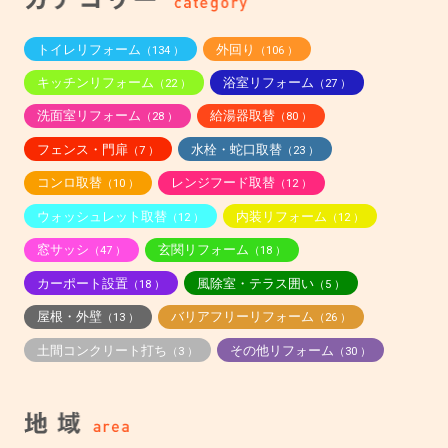
トイレリフォーム
外回り
（134 ）
（106 ）
キッチンリフォーム
浴室リフォーム
（22 ）
（27 ）
洗面室リフォーム
給湯器取替
（28 ）
（80 ）
フェンス・門扉
水栓・蛇口取替
（7 ）
（23 ）
コンロ取替
レンジフード取替
（10 ）
（12 ）
ウォッシュレット取替
内装リフォーム
（12 ）
（12 ）
窓サッシ
玄関リフォーム
（47 ）
（18 ）
カーポート設置
風除室・テラス囲い
（18 ）
（5 ）
屋根・外壁
バリアフリーリフォーム
（13 ）
（26 ）
土間コンクリート打ち
その他リフォーム
（3 ）
（30 ）